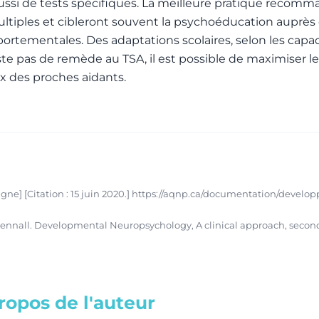
i de tests spécifiques. La meilleure pratique recomman
tiples et cibleront souvent la psychoéducation auprès d
ementales. Des adaptations scolaires, selon les capacit
ste pas de remède au TSA, il est possible de maximiser le
ux des proches aidants.
ligne] [Citation : 15 juin 2020.] https://aqnp.ca/documentation/develo
nnall. Developmental Neuropsychology, A clinical approach, second ed
ropos de l'auteur