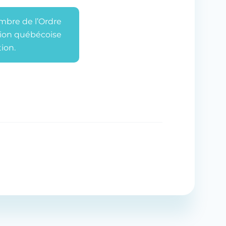
mbre de l’Ordre
tion québécoise
ion.