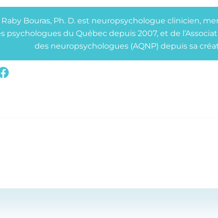
 Raby Bouras, Ph. D. est neuropsychologue clinicien, me
s psychologues du Québec depuis 2007, et de l’Associa
des neuropsychologues (AQNP)
depuis sa créat