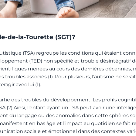
le-de-la-Tourette (SGT)?
autistique (TSA) regroupe les conditions qui étaient co
oppement (TED) non spécifié et trouble désintégratif de
scientifiques menées au cours des dernières décennies, 
troubles associés (1). Pour plusieurs, l’autisme ne sera
agir avec lui (1).
partie des troubles du développement. Les profils cognit
 (2) Ainsi, l’enfant ayant un TSA peut avoir une intell
ment du langage ou des anomalies dans cette sphères 
nifestent en bas âge et l’impact au quotidien se fait res
unication sociale et émotionnel dans des contextes varié