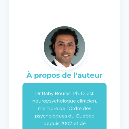
À propos de l'auteur
Dr Raby Bouras, Ph. D. est
neuropsychologue clinicien,
membre de l’Ordre des
psychologues du Québec
depuis 2007, et de