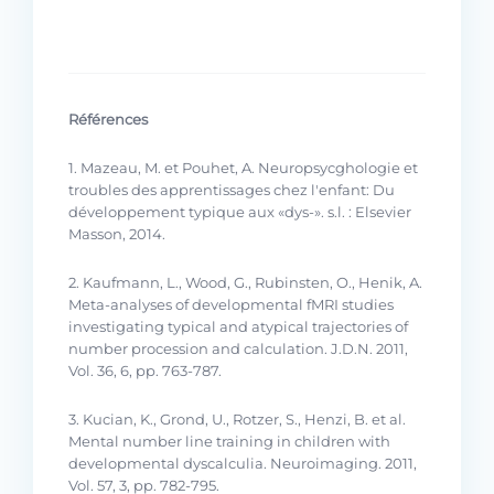
Références
1. Mazeau, M. et Pouhet, A. Neuropsycghologie et
troubles des apprentissages chez l'enfant: Du
développement typique aux «dys-». s.l. : Elsevier
Masson, 2014.
2. Kaufmann, L., Wood, G., Rubinsten, O., Henik, A.
Meta-analyses of developmental fMRI studies
investigating typical and atypical trajectories of
number procession and calculation. J.D.N. 2011,
Vol. 36, 6, pp. 763-787.
3. Kucian, K., Grond, U., Rotzer, S., Henzi, B. et al.
Mental number line training in children with
developmental dyscalculia. Neuroimaging. 2011,
Vol. 57, 3, pp. 782-795.